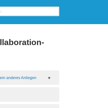
llaboration-
 ein anderes Anliegen
★