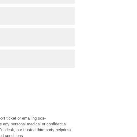
rt ticket or emailing scs-
e any personal medical or confidential
Zendesk, our trusted third-party helpdesk
nd conditions.