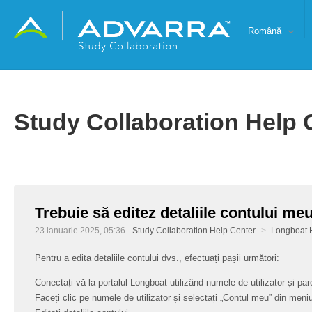
Română
Study Collaboration Help 
Trebuie să editez detaliile contului meu
23 ianuarie 2025, 05:36
Study Collaboration Help Center
Longboat 
Pentru a edita detaliile contului dvs., efectuați pașii următori:
Conectați-vă la portalul Longboat utilizând numele de utilizator și par
Faceți clic pe numele de utilizator și selectați „Contul meu” din meniu