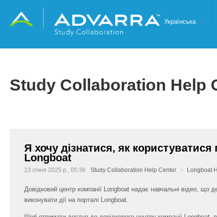
Українська
Study Collaboration Help 
Я хочу дізнатися, як користуватися
Longboat
23 січня 2025 р., 05:36
Study Collaboration Help Center
Longboat H
Довідковий центр компанії Longboat надає навчальні відео, що 
виконувати дії на порталі Longboat.
Щоб отримати доступ до довідкового центру компанії Longboat, ви