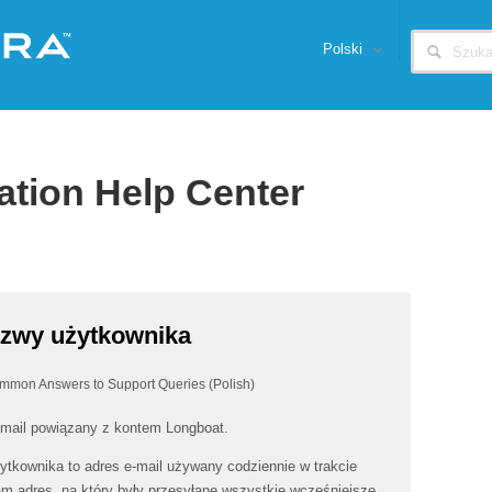
Polski
ation Help Center
zwy użytkownika
mmon Answers to Support Queries (Polish)
-mail powiązany z kontem Longboat.
wnika to adres e-mail używany codziennie w trakcie
am adres, na który były przesyłane wszystkie wcześniejsze