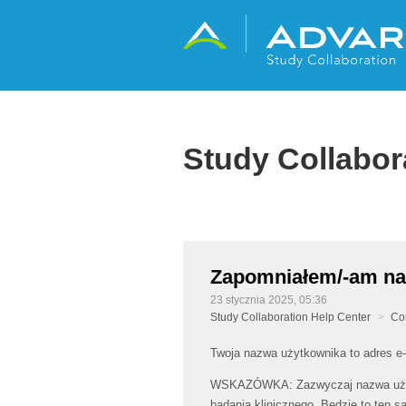
Study Collabor
Zapomniałem/-am na
23 stycznia 2025, 05:36
Study Collaboration Help Center
Co
Twoja nazwa użytkownika to adres e
WSKAZÓWKA: Zazwyczaj nazwa użytko
badania klinicznego. Będzie to ten s