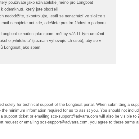
který používáte jako uživatelské jméno pro Longboat
k odemknutí, který jste obdrželi
h neobdržíte, zkontrolujte, jestli se nenachází ve složce s
-mail nenajdete ani zde, odešlete prosím žádost o podporu.
i Longboat označen jako spam, měl by váš IT tým umožnit
vašeho „whitelistu“ (seznam vyhovujících osob), aby se v
lů Longboat jako spam.
ed solely for technical support of the Longboat portal. When submitting a suppo
the minimum information required for us to assist you. You should not includ
a support ticket or emailing scs-support@advarra.com will also be visible to 
port request or emailing scs-support@advarra.com, you agree to these terms a