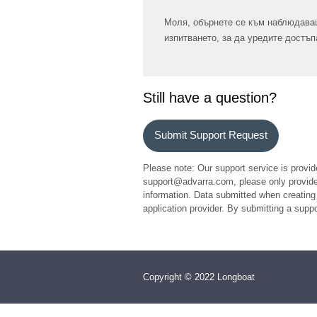
Моля, обърнете се към наблюдава
изпитването, за да уредите достъп
Still have a question?
Submit Support Request
Please note: Our support service is provid
support@advarra.com, please only provide 
information. Data submitted when creating 
application provider. By submitting a sup
Copyright © 2022 Longboat