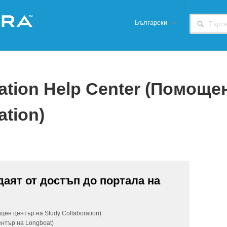
Български
ration Help Center (Помоще
ation)
даят от достъп до портала на
ощен център на Study Collaboration)
ентър на Longboat)