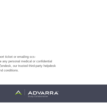
rt ticket or emailing scs-
e any personal medical or confidential
Zendesk, our trusted third-party helpdesk
nd conditions.